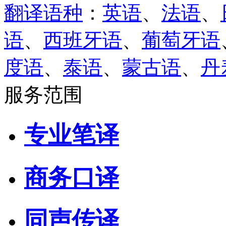
翻译语种
：
英语
、
法语
、
语
、
西班牙语
、
葡萄牙语
度语
、
泰语
、
蒙古语
、
丹
服务范围
专业笔译
商务口译
同声传译