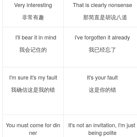
Very interesting
That is clearly nonsense
非常有趣
　那简直是胡说八道
　I'll bear it in mind
I've forgotten it already
我会记住的
我已经忘了
I'm sure it's my fault
It's your fault
我确信这是我的错
这是你的错
You must come for din
It's not an invitation, I'm just 
ner
being polite